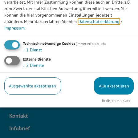
verarbeitet. Mit Ihrer Zustimmung können diese auch an Dritte, z.B.
Integration, Mobilität bis hin zu Innenortsentwicklung
zum Zweck der statistischen Auswertung, übermittelt werden. Sie
und Energie/Klimawandel.
können die hier vorgenommenen Einstellungen jederzeit
abändern.
Mehr dazu erfahren Sie hier:
Datenschutzerklärung
/
Sie können sich nicht nur über Ihre Ideen in die
Impressum
.
regionale Entwicklung unserer LAG einbringen, sondern
auch als
Mitglied
unsere Ziele unterstützen. Wir freuen
Technisch notwendige Cookies
(immer erforderlich)
uns über Ihr Engagement!
↓
1
Dienst
Externe Dienste
↓
2
Dienste
Ausgewählte akzeptieren
Alle akzeptieren
Downloads
Realisiert mit Klaro!
Presse
Kontakt
Infobrief