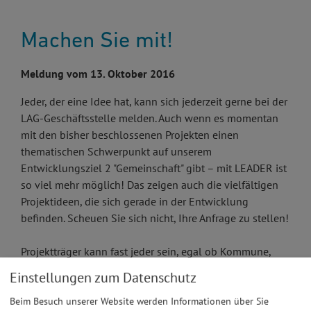
Machen Sie mit!
Meldung vom 13. Oktober 2016
Jeder, der eine Idee hat, kann sich jederzeit gerne bei der
LAG-Geschäftsstelle melden. Auch wenn es momentan
mit den bisher beschlossenen Projekten einen
thematischen Schwerpunkt auf unserem
Entwicklungsziel 2 "Gemeinschaft" gibt – mit LEADER ist
so viel mehr möglich! Das zeigen auch die vielfältigen
Projektideen, die sich gerade in der Entwicklung
befinden. Scheuen Sie sich nicht, Ihre Anfrage zu stellen!
Projektträger kann fast jeder sein, egal ob Kommune,
Verein oder Privatperson. Unser Themenspektrum reicht
Einstellungen zum Datenschutz
von Tourismus, Kultur, Natur/Umwelt und regionale
Wertschöpfung über Demographischen Wandel,
Beim Besuch unserer Website werden Informationen über Sie