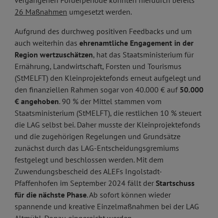
vergangenen Förderperiode konnten hierdurch bereits
26 Maßnahmen
umgesetzt werden.
Aufgrund des durchweg positiven Feedbacks und um
auch weiterhin das
ehrenamtliche Engagement in der
Region wertzuschätzen
, hat das Staatsministerium für
Ernährung, Landwirtschaft, Forsten und Tourismus
(StMELFT) den Kleinprojektefonds erneut aufgelegt und
den finanziellen Rahmen sogar von 40.000 € auf
50.000
€ angehoben
. 90 % der Mittel stammen vom
Staatsministerium (StMELFT), die restlichen 10 % steuert
die LAG selbst bei. Daher musste der Kleinprojektefonds
und die zugehörigen Regelungen und Grundsätze
zunächst durch das LAG-Entscheidungsgremiums
festgelegt und beschlossen werden. Mit dem
Zuwendungsbescheid des ALEFs Ingolstadt-
Pfaffenhofen im September 2024 fällt der
Startschuss
für die nächste Phase
. Ab sofort können wieder
spannende und kreative Einzelmaßnahmen bei der LAG