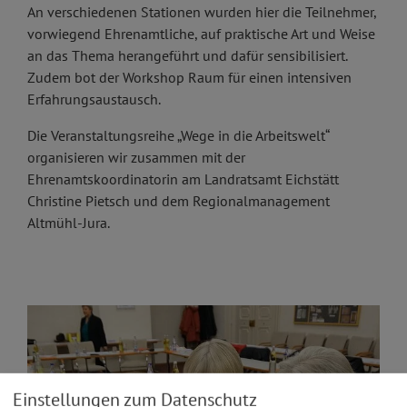
An verschiedenen Stationen wurden hier die Teilnehmer,
vorwiegend Ehrenamtliche, auf praktische Art und Weise
an das Thema herangeführt und dafür sensibilisiert.
Zudem bot der Workshop Raum für einen intensiven
Erfahrungsaustausch.
Die Veranstaltungsreihe „Wege in die Arbeitswelt“
organisieren wir zusammen mit der
Ehrenamtskoordinatorin am Landratsamt Eichstätt
Christine Pietsch und dem Regionalmanagement
Altmühl-Jura.
Einstellungen zum Datenschutz