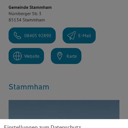
Gemeinde Stammham
Nürnberger Str. 3
85134 Stammham
08405 92890
E-Mail
Website
Karte
Stammham
Einstellungen zum Datenschutz