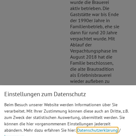
wurde die Brauerei
aktiv betrieben. Die
Gaststätte war bis Ende
der 1990er Jahre in
Familienbetrieb, ehe sie
dann für rund 20 Jahre
verpachtet wurde. Mit
Ablauf der
Verpachtungsphase im
August 2018 hat die
Familie beschlossen,
die alte Brautradition
als Erlebnisbrauerei
wieder aufleben zu
lassen sowie
Einstellungen zum Datenschutz
Gastronomie und
Hotellerie umfassend
Beim Besuch unserer Website werden Informationen über Sie
zu sanieren und zu
verarbeitet. Mit Ihrer Zustimmung können diese auch an Dritte, z.B.
modernisieren.
zum Zweck der statistischen Auswertung, übermittelt werden. Sie
In der Erlebnis- und
können die hier vorgenommenen Einstellungen jederzeit
Schaubrauerei sollen
abändern.
Mehr dazu erfahren Sie hier:
Datenschutzerklärung
/
Seminare und