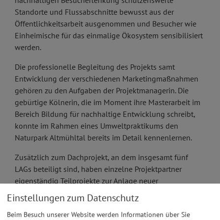
nachhaltigen Besucherlenkung schützenswerte
Standorte und Flussabschnitte bewusst aus der
Öffentlichkeitsarbeit ausgenommen und Besucher wie
Einheimische für das einmalige Ökosystem sensibilisiert
werden.
Die professionelle Begleitung des Projekts samt
Entwicklung der verschiedenen Marketingmaßnahmen
gehören zu den Aufgaben der Projektmanagerin. Die
gebürtige Kölnerin, die im Moment ihre Masterarbeit im
Bereich Bildung für nachhaltige Entwicklung schreibt,
konnte im Rahmen eines Umweltpraktikums den
Naturpark Altmühltal bereits im Detail kennenlernen.
Zusätzlich zum Dachprojekt, an dem insgesamt fünf
LAGs beteiligt sind, haben einzelne Projektpartner
eigenständig Teilprojekte zur Anlage neuer
Wassererlebnis-Plätze bzw. zur Inwertsetzung von
Einstellungen zum Datenschutz
vorhandener touristischer Infrastruktur zur Förderung
Beim Besuch unserer Website werden Informationen über Sie
eingereicht. In Pfalzpaint (Gemeinde Walting, LAG